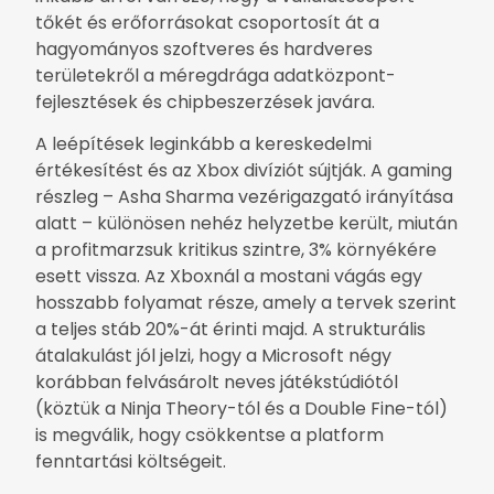
tőkét és erőforrásokat csoportosít át a
hagyományos szoftveres és hardveres
területekről a méregdrága adatközpont-
fejlesztések és chipbeszerzések javára.
A leépítések leginkább a kereskedelmi
értékesítést és az Xbox divíziót sújtják. A gaming
részleg – Asha Sharma vezérigazgató irányítása
alatt – különösen nehéz helyzetbe került, miután
a profitmarzsuk kritikus szintre, 3% környékére
esett vissza. Az Xboxnál a mostani vágás egy
hosszabb folyamat része, amely a tervek szerint
a teljes stáb 20%-át érinti majd. A strukturális
átalakulást jól jelzi, hogy a Microsoft négy
korábban felvásárolt neves játékstúdiótól
(köztük a Ninja Theory-tól és a Double Fine-tól)
is megválik, hogy csökkentse a platform
fenntartási költségeit.