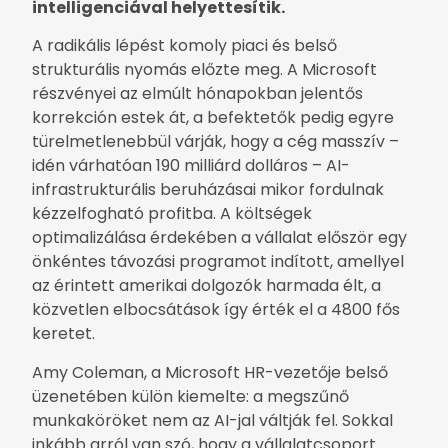
intelligenciával helyettesítik.
A radikális lépést komoly piaci és belső
strukturális nyomás előzte meg. A Microsoft
részvényei az elmúlt hónapokban jelentős
korrekción estek át, a befektetők pedig egyre
türelmetlenebbül várják, hogy a cég masszív –
idén várhatóan 190 milliárd dolláros – AI-
infrastrukturális beruházásai mikor fordulnak
kézzelfogható profitba. A költségek
optimalizálása érdekében a vállalat először egy
önkéntes távozási programot indított, amellyel
az érintett amerikai dolgozók harmada élt, a
közvetlen elbocsátások így érték el a 4800 fős
keretet.
Amy Coleman, a Microsoft HR-vezetője belső
üzenetében külön kiemelte: a megszűnő
munkaköröket nem az AI-jal váltják fel. Sokkal
inkább arról van szó, hogy a vállalatcsoport