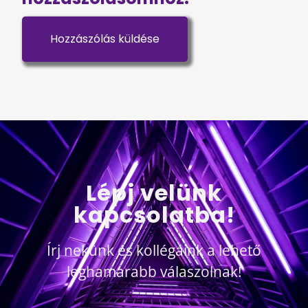
Lépj velünk
kapcsolatba!
Írj nekünk és kollégáink a lehető
leghamarabb válaszolnak!