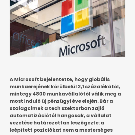
A Microsoft bejelentette, hogy globális
munkaerejének körülbelül 2,1 százalékától,
mintegy 4800 munkavállalótól válik meg a
most induló új pénzügyi éve elején. Bár a
szalagcímek a tech szektorban zajló
automatizációtól hangosak, a vállalat
vezetése határozottan leszögezte: a
leépített pozíciókat nem a mesterséges