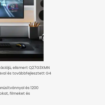
ikációjú, elismert Q27G3XMN
ával és továbbfejlesztett G4
anúsítvánnyal és 1200
okat, filmeket és