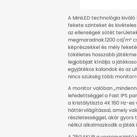
A MiniLED technológia kiváló
fekete szinteket és kivétele
az ellenségek sötét területe
megmaradnak.1200 cd/m² cs
képrészekkel és mély feketé
tökéletes hosszabb játékmen
legjobbjait kínálja: a játék
egyjátékos kalandok és az ul
nincs szükség több monitorr
A monitor valóban „mindennel
lefedettséggel a Fast IPS p
a kristálytiszta 4K 160 Hz-e
háttérvilágítással, amely val
részletességgel, akár gyor
nélkül alkalmazkodik a játék 
A 25G4KUR a versenyszintű j