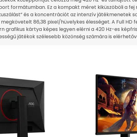
sport formátumban. Ez a kompakt méret kiküszöböli a fej 
uszálást” és a koncentrációt az intenzív játékmenetek so
 megkövetelt 86,38 pixel/hüvelykes élességet. A Full HD fe
 grafikus kártya képes legyen elérni a 420 Hz-es képfris
bességű játékok szélesebb közönség számára is elérhetőv