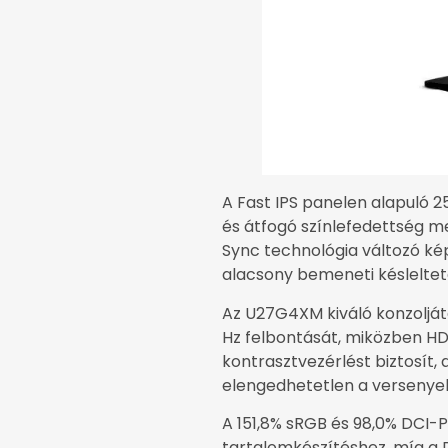
A Fast IPS panelen alapuló 
és átfogó színlefedettség me
Sync technológia változó kép
alacsony bemeneti késlelteté
Az U27G4XM kiváló konzolját
Hz felbontását, miközben HDR 
kontrasztvezérlést biztosít,
elengedhetetlen a versenye
A 151,8% sRGB és 98,0% DCI-
tartalomkészítéshez, míg a 