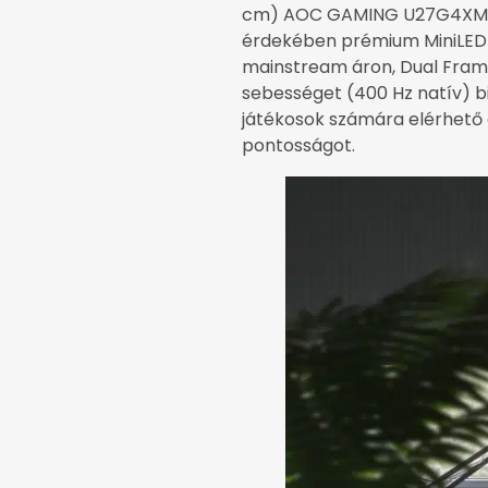
cm) AOC GAMING U27G4XM a 
érdekében prémium MiniLED t
mainstream áron, Dual Fram
sebességet (400 Hz natív) b
játékosok számára elérhető á
pontosságot.