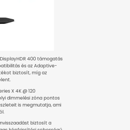
ít DisplayHDR 400 támogatás
tibilitás és az Adaptive-
ékot biztosít, míg az
lent.
ries X 4K @ 120
helyi dimmelési zóna pontos
szleteit is megmutatja, ami
l.
visszaadást biztosít a
gas képfrissítési sebességű