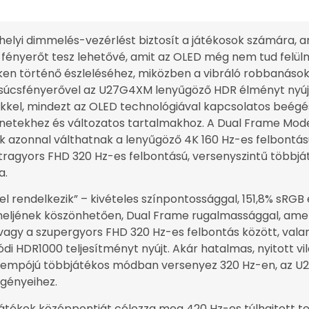
 helyi dimmelés-vezérlést biztosít a játékosok számára, 
s fényerőt tesz lehetővé, amit az OLED még nem tud felül
ken történő észleléséhez, miközben a vibráló robbanások 
úcsfényerővel az U27G4XM lenyűgöző HDR élményt nyújt
kkel, mindezt az OLED technológiával kapcsolatos beégés
etekhez és változatos tartalmakhoz. A Dual Frame Mode 
osok azonnal válthatnak a lenyűgöző 4K 160 Hz-es felbont
tragyors FHD 320 Hz-es felbontású, versenyszintű többját
a.
 rendelkezik” – kivételes színpontossággal, 151,8% sRGB
aneljének köszönhetően, Dual Frame rugalmassággal, amely
s vagy a szupergyors FHD 320 Hz-es felbontás között, vala
ódi HDR1000 teljesítményt nyújt. Akár hatalmas, nyitott vi
s tempójú többjátékos módban versenyez 320 Hz-en, a
igényeihez.
átékok középpontját célozza meg 420 Hz-es túlhajtott te