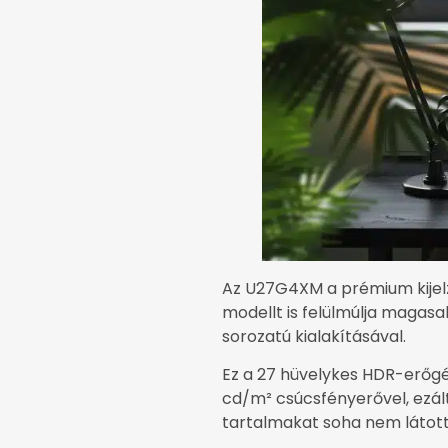
Az U27G4XM a prémium kijelz
modellt is felülmúlja magasa
sorozatú kialakításával.
Ez a 27 hüvelykes HDR-erőgé
cd/m² csúcsfényerővel, ezált
tartalmakat soha nem látott 