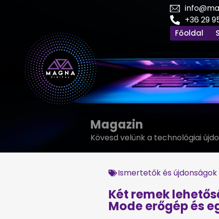
info@mag
+36 29 9
Főoldal
Magazin
Kövesd velünk a technológiai újd
Ismertetők és újdonságok
Két remek lehetős
Mode erőgép és eg