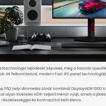
őtechnológia fejlődését képviseli, még a hasonló specif
bb 4K felbontásával, modern Fast IPS panel technológiáj
p 1152 helyi dimmelési zónát kombinál DisplayHDR 1000 t
al olyan kivételes HDR-teljesítményt nyújt, amely a játék
részletességgel és kontraszttal kelti életre.