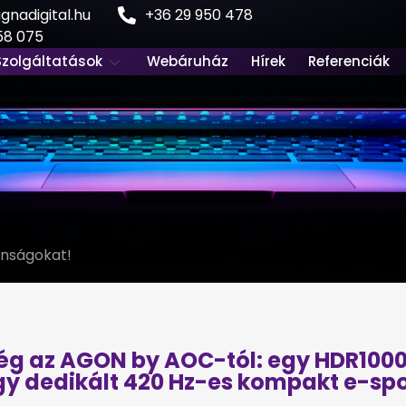
nadigital.hu
+36 29 950 478
58 075
Szolgáltatások
Webáruház
Hírek
Referenciák
onságokat!
ég az AGON by AOC-tól: egy HDR1000
y dedikált 420 Hz-es kompakt e-spo