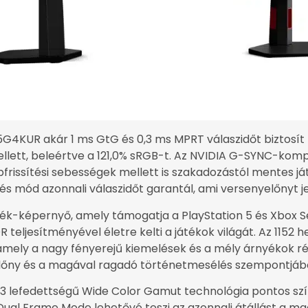
25G4KUR akár 1 ms GtG és 0,3 ms MPRT válaszidőt biztos
llett, beleértve a 121,0% sRGB-t. Az NVIDIA G-SYNC-kompa
frissítési sebességek mellett is szakadozástól mentes ját
s mód azonnali válaszidőt garantál, ami versenyelőnyt je
ék-képernyő, amely támogatja a PlayStation 5 és Xbox Se
teljesítményével életre kelti a játékok világát. Az 1152 
 amely a nagy fényerejű kiemelések és a mély árnyékok ré
lőny és a magával ragadó történetmesélés szempontjábó
P3 lefedettségű Wide Color Gamut technológia pontos szín
Dual Frame Mode lehetővé teszi az azonnali átállást a ma