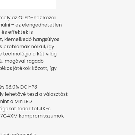
amely az OLED-hez közeli
múlni – ez elengedhetetlen
és effektek is
, kiemelkedő hangsúlyos
 problémák nélkül, így
technológia a két világ
ású, magával ragadó
ékos játékok között, így
 és 98,0% DCI-P3
 lehetővé teszi a választást
mint a MiniLED
lágokat fedez fel 4K-s
z U27G4XM kompromisszumok
ljesítménnyel a