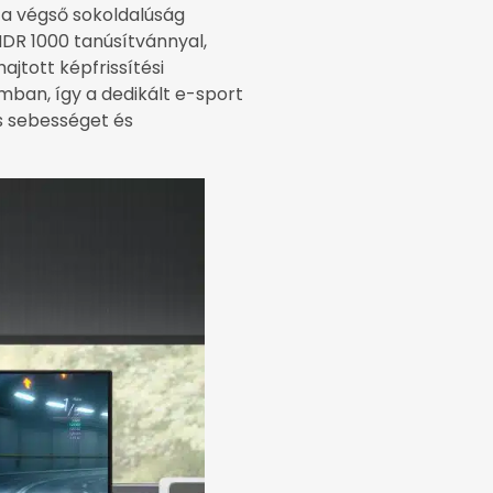
a végső sokoldalúság
HDR 1000 tanúsítvánnyal,
tott képfrissítési
mban, így a dedikált e-sport
es sebességet és