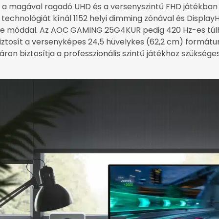
magával ragadó UHD és a versenyszintű FHD játékban 
echnológiát kínál 1152 helyi dimming zónával és Display
e móddal. Az AOC GAMING 25G4KUR pedig 420 Hz-es túlhaj
iztosít a versenyképes 24,5 hüvelykes (62,2 cm) formátu
ron biztosítja a professzionális szintű játékhoz szükség