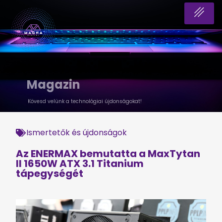
Magazin
Kövesd velünk a technológiai újdonságokat!
Ismertetők és újdonságok
Az ENERMAX bemutatta a MaxTytan
II 1650W ATX 3.1 Titanium
tápegységét