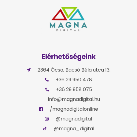
Elérhetőségeink
2364 Ócsa, Bacsó Béla utca 13.
+36 29 950 478
+36 29 958 075
info@magnadigital.hu
/magnadigitalonline
@magnadigital
@magna_digital