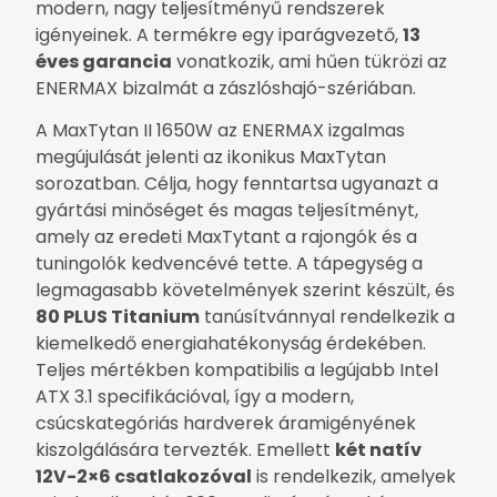
modern, nagy teljesítményű rendszerek
igényeinek. A termékre egy iparágvezető,
13
éves garancia
vonatkozik, ami hűen tükrözi az
ENERMAX bizalmát a zászlóshajó-szériában.
A MaxTytan II 1650W az ENERMAX izgalmas
megújulását jelenti az ikonikus MaxTytan
sorozatban. Célja, hogy fenntartsa ugyanazt a
gyártási minőséget és magas teljesítményt,
amely az eredeti MaxTytant a rajongók és a
tuningolók kedvencévé tette. A tápegység a
legmagasabb követelmények szerint készült, és
80 PLUS Titanium
tanúsítvánnyal rendelkezik a
kiemelkedő energiahatékonyság érdekében.
Teljes mértékben kompatibilis a legújabb Intel
ATX 3.1 specifikációval, így a modern,
csúcskategóriás hardverek áramigényének
kiszolgálására tervezték. Emellett
két natív
12V-2×6 csatlakozóval
is rendelkezik, amelyek