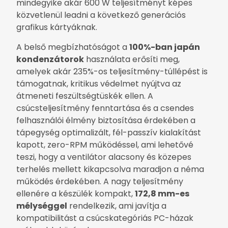
mindegyike akár 600 W teljesítményt képes
közvetlenül leadni a következő generációs
grafikus kártyáknak.
A belső megbízhatóságot a
100%-ban japán
kondenzátorok
használata erősíti meg,
amelyek akár 235%-os teljesítmény-túllépést is
támogatnak, kritikus védelmet nyújtva az
átmeneti feszültségtüskék ellen. A
csúcsteljesítmény fenntartása és a csendes
felhasználói élmény biztosítása érdekében a
tápegység optimalizált, fél-passzív kialakítást
kapott, zero-RPM működéssel, ami lehetővé
teszi, hogy a ventilátor alacsony és közepes
terhelés mellett kikapcsolva maradjon a néma
működés érdekében. A nagy teljesítmény
ellenére a készülék kompakt,
172,8 mm-es
mélységgel
rendelkezik, ami javítja a
kompatibilitást a csúcskategóriás PC-házak