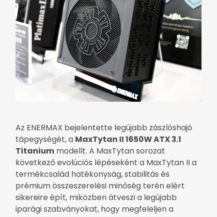
Az ENERMAX bejelentette legújabb zászlóshajó
tápegységét, a
MaxTytan II 1650W ATX 3.1
Titanium
modellt. A MaxTytan sorozat
következő evolúciós lépéseként a MaxTytan II a
termékcsalád hatékonyság, stabilitás és
prémium összeszerelési minőség terén elért
sikereire épít, miközben átveszi a legújabb
iparági szabványokat, hogy megfeleljen a