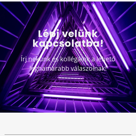
Lépj velünk
kapcsolatba!
Írj nekünk és kollégáink a lehető
leghamarabb válaszolnak!